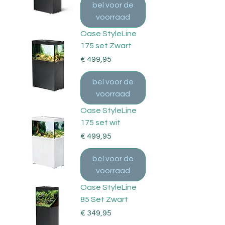
bel voor de
voorraad
Oase StyleLine
175 set Zwart
Prijs
€ 499,95
bel voor de
voorraad
Oase StyleLine
175 set wit
Prijs
€ 499,95
bel voor de
voorraad
Oase StyleLine
85 Set Zwart
Prijs
€ 349,95