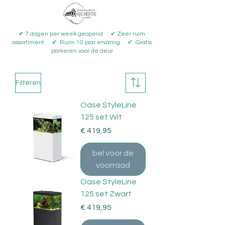
✔ 7 dagen per week geopend ✔ Zeer ruim
assortiment ✔ Ruim 10 jaar ervaring ✔ Gratis
parkeren voor de deur
Filteren
Oase StyleLine
125 set Wit
Prijs
€ 419,95
bel voor de
voorraad
Oase StyleLine
125 set Zwart
Prijs
€ 419,95