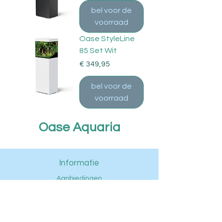
bel voor de
voorraad
Oase StyleLine
85 Set Wit
Prijs
€ 349,95
bel voor de
voorraad
Oase Aquaria
Informatie
Aanbiedingen
Aquariums
Aquascaping
Techniek