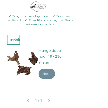
✔ 7 dagen per week geopend ✔ Zeer ruim
assortiment ✔ Ruim 10 jaar ervaring ✔ Gratis
parkeren voor de deur
Mango deco
hout 19 - 23cm
Prijs
€ 8,95
Hout
1
/
1