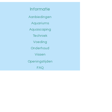
Informatie
Aanbiedingen
Aquariums
Aquascaping
Techniek
Voeding
Onderhoud
Vissen
Openingstijden
FAQ
Contact
Privacybeleid
Ontdek
Klantenservice
Telefoon: +
31(0) 6 14728155