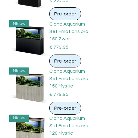
€ 599,95
Pre-order
NIeuw
Ciano Aquarium
Set Emotions pro
150 Zwart
Prijs
€ 779,95
Pre-order
NIeuw
Ciano Aquarium
Set Emotions pro
150 Mystic
Prijs
€ 779,95
Pre-order
NIeuw
Ciano Aquarium
Set Emotions pro
120 Mystic