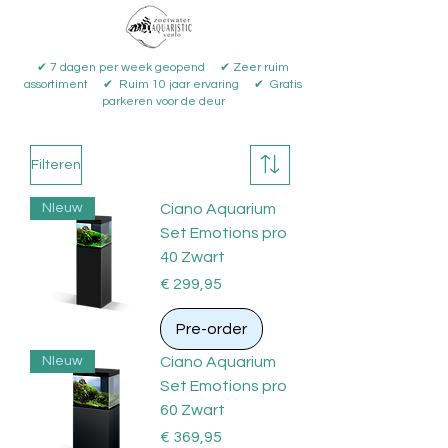
✔ 7 dagen per week geopend ✔ Zeer ruim
assortiment ✔ Ruim 10 jaar ervaring ✔ Gratis
parkeren voor de deur
Filteren
NIeuw
Ciano Aquarium
Set Emotions pro
40 Zwart
Prijs
€ 299,95
Pre-order
NIeuw
Ciano Aquarium
Set Emotions pro
60 Zwart
Prijs
€ 369,95