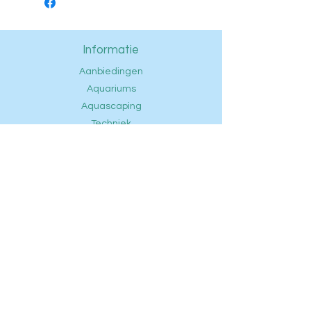
Informatie
Aanbiedingen
Aquariums
Aquascaping
Techniek
Voeding
Onderhoud
Vissen
Openingstijden
FAQ
Contact
Privacybeleid
Ontdek
Klantenservice