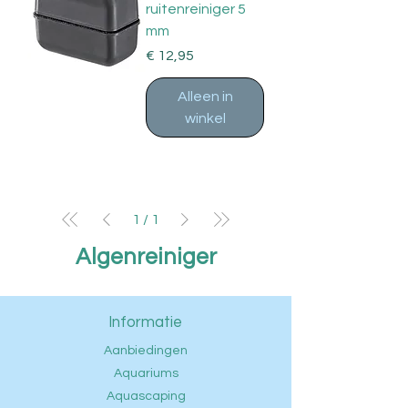
ruitenreiniger 5
mm
Prijs
€ 12,95
Alleen in
winkel
1
/
1
Algenreiniger
Informatie
Aanbiedingen
Aquariums
Aquascaping