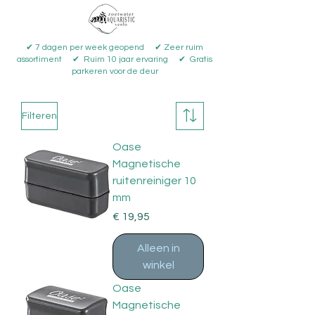
✔ 7 dagen per week geopend ✔ Zeer ruim
assortiment ✔ Ruim 10 jaar ervaring ✔ Gratis
parkeren voor de deur
Filteren
Oase
Magnetische
ruitenreiniger 10
mm
Prijs
€ 19,95
Alleen in
winkel
Oase
Magnetische