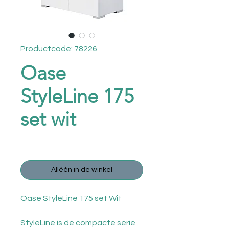
Productcode: 78226
Oase
StyleLine 175
set wit
Prijs
€ 499,95
Alléén in de winkel
Oase StyleLine 175 set Wit
StyleLine is de compacte serie