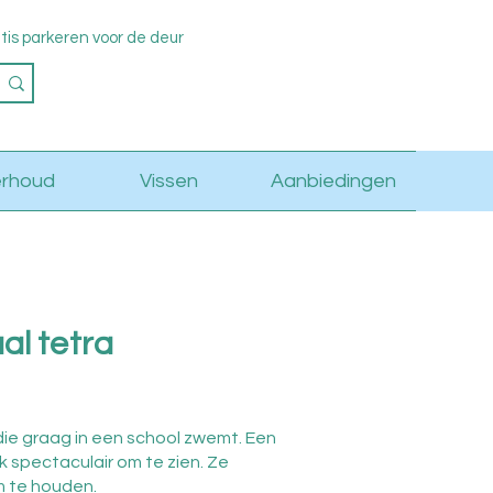
s parkeren voor de deur
Log in
rhoud
Vissen
Aanbiedingen
al tetra
die graag in een school zwemt. Een
jk spectaculair om te zien. Ze
om te houden.