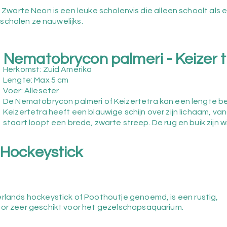
warte Neon is een leuke scholenvis die alleen schoolt als e
 scholen ze nauwelijks.
Nematobrycon palmeri - Keizer t
Herkomst: Zuid Amerika
Lengte: Max 5
c
m
Voer: Alleseter
De Nematobrycon palmeri of Keizertetra kan een lengte be
Keizertetra heeft een blauwige schijn over zijn lichaam, v
staart loopt een brede, zwarte streep. De rug en buik zijn w
 Hockeystick
erlands hockeystick of Poothoutje genoemd, is een rustig,
oor zeer geschikt voor het gezelschapsaquarium.