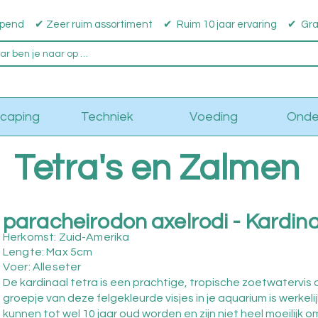
pend ✔ Zeer ruim assortiment ✔ Ruim 10 jaar ervaring ✔ Grati
caping
Techniek
Voeding
Onde
Tetra's en Zalmen
paracheirodon axelrodi - Kardina
Herkomst: Zuid-Amerika
Lengte: Max 5cm
Voer: Alleseter
De kardinaal tetra is een prachtige, tropische zoetwatervis 
groepje van deze felgekleurde visjes in je aquarium is werkeli
kunnen tot wel 10 jaar oud worden en zijn niet heel moeilijk 