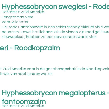
Hyphessobrycon sweglesi - Rod
Herkomst: Zuid Amerika
Lengte: Max 5
c
m
Voer: Alleseter
De Rode Fantoomzalm is een schitterend gekleurd visje wat
aquarium. Zowel het lichaam als de vinnen zijn rood gekleur
kieuwdeksel, hebben ze een opvallende zwarte vlek.
ri - Roodkopzalm
 uit Zuid Amerika voor in de gezelschapsbak is de Roodkopza
dt wel van heel schoon water!
Hyphessobrycon megalopterus 
fantoomzalm
Herkomst: Zuid Amerika