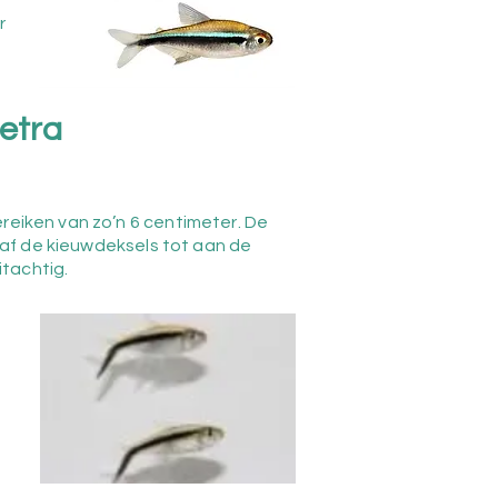
r
etra
reiken van zo’n 6 centimeter. De
anaf de kieuwdeksels tot aan de
itachtig.