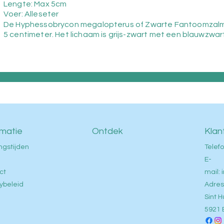
Lengte: Max 5
cm
Voer: Alleseter
De Hyphessobrycon megalopterus of Zwarte Fantoomzalm 
5 centimeter. Het lichaam is grijs-zwart met een blauwzwar
rmatie
Ontdek
Klan
ngstijden
Telefo
E-
ct
mail:
ybeleid
Adres
Sint H
5921 