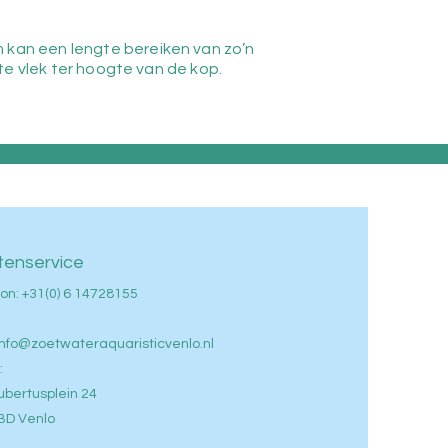
kan een lengte bereiken van zo’n
te vlek ter hoogte van de kop.
tenservice
on: +
31(0) 6 14728155
info@zoetwateraquaristicvenlo.nl
:
ubertusplein 24
BD Venlo