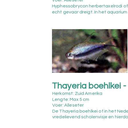
Hyphessobrycon herbertaxelrodi of Z
echt gevaar dreigt. In het aquarium
Thayeria boehlkei -
Herkomst: Zuid Amerika
Lengte: Max 5
cm
Voer: Alleseter
De Thayeria boehlkei of in het Ned
vredelievend scholenvisje en hierd