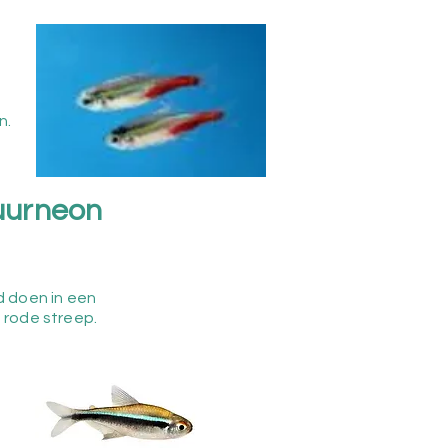
n.
uurneon
d doen in een
 rode streep.