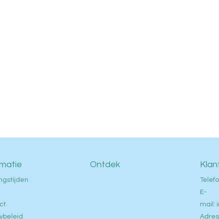
rmatie
Ontdek
Klan
ngstijden
Telefo
E-
ct
mail:
ybeleid
Adres