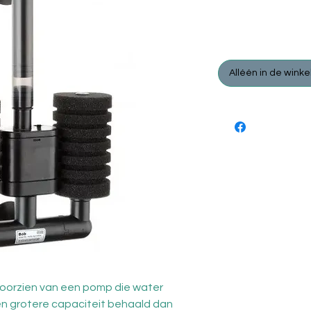
Prijs
€ 23,95
Alléén in de winke
 voorzien van een pomp die water
en grotere capaciteit behaald dan