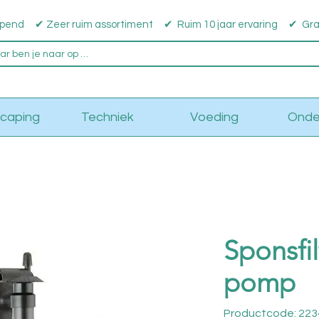
pend ✔ Zeer ruim assortiment ✔ Ruim 10 jaar ervaring ✔ Grati
caping
Techniek
Voeding
Onde
Sponsfi
pomp
Productcode: 22