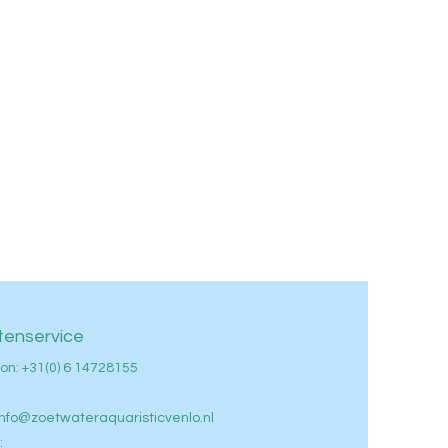
tenservice
on: +
31(0) 6 14728155
info@zoetwateraquaristicvenlo.nl
: