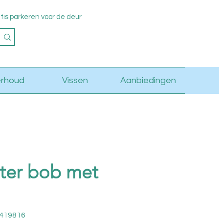
s parkeren voor de deur
Log in
rhoud
Vissen
Aanbiedingen
lter bob met
3419816