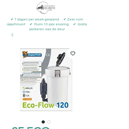
✔ 7 dagen per week geopend ✔ Zeer ruim
assortiment ✔ Ruim 10 jaar ervaring ✔ Gratis
parkeren voor de deur