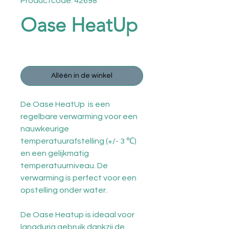
Productcode: 42698
Oase HeatUp
Prijs
€ 26,95
Alléén in de winkel
De Oase HeatUp is een
regelbare verwarming voor een
nauwkeurige
temperatuurafstelling (+/- 3 ℃)
en een gelijkmatig
temperatuurniveau. De
verwarming is perfect voor een
opstelling onder water.
De Oase Heatup is ideaal voor
langdurig gebruik dankzij de