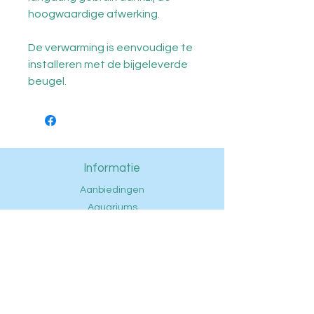
hoogwaardige afwerking.
De verwarming is eenvoudige te
installeren met de bijgeleverde
beugel.
Informatie
Aanbiedingen
Aquariums
Aquascaping
Techniek
Voeding
Onderhoud
Vissen