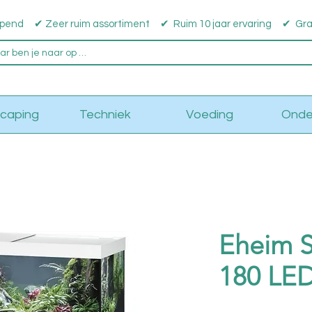
pend ✔ Zeer ruim assortiment ✔ Ruim 10 jaar ervaring ✔ Grati
caping
Techniek
Voeding
Onde
Eheim S
180 LED