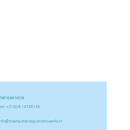
tenservice
on: +
31(0) 6 14728155
info@zoetwateraquaristicvenlo.nl
: