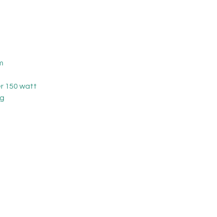
m
r 150 watt
ng