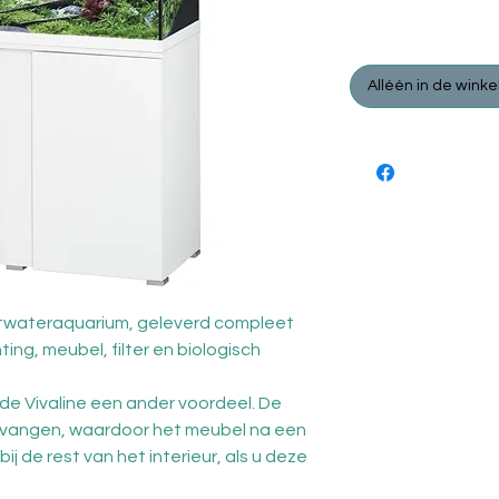
Norma
 € 629,95 
€ 599,
prijs
Alléén in de winke
etwateraquarium, geleverd compleet
ng, meubel, filter en biologisch
de Vivaline een ander voordeel. De
vervangen, waardoor het meubel na een
ij de rest van het interieur, als u deze