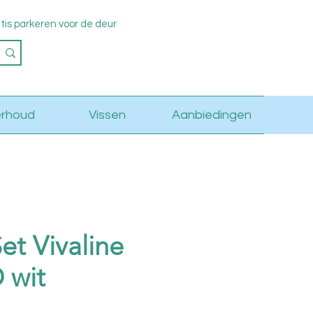
s parkeren voor de deur
Log in
rhoud
Vissen
Aanbiedingen
et Vivaline
 wit