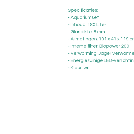
Specificaties:
- Aquariumset
- Inhoud: 180 Liter
- Glasdikte: 8 mm
- Afmetingen: 101 x 41 x 119 c
- Interne filter: Biopower 200
- Verwarming: Jäger Verwarme
- Energiezuinige LED-verlichti
- Kleur: wit