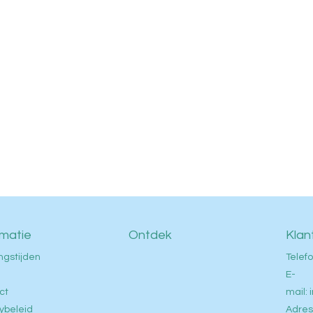
rmatie
Ontdek
Klan
ngstijden
Telefo
E-
ct
mail:
ybeleid
Adres