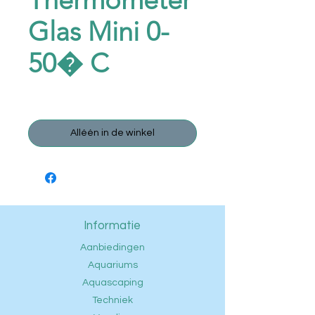
Thermometer
Glas Mini 0-
50� C
Prijs
€ 2,95
Alléén in de winkel
Informatie
Aanbiedingen
Aquariums
Aquascaping
Techniek