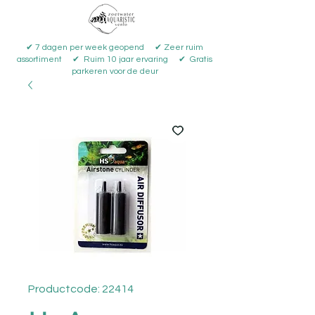
✔ 7 dagen per week geopend ✔ Zeer ruim
assortiment ✔ Ruim 10 jaar ervaring ✔ Gratis
parkeren voor de deur
Productcode: 22414