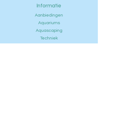
Informatie
Aanbiedingen
Aquariums
Aquascaping
Techniek
Voeding
Onderhoud
Vissen
Openingstijden
FAQ
Contact
Privacybeleid
Ontdek
Klantenservice
Telefoon: +
31(0) 6 14728155
E-mail:
info@zoetwateraquaristicvenlo.nl