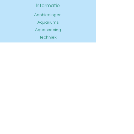
Informatie
Aanbiedingen
Aquariums
Aquascaping
Techniek
Voeding
Onderhoud
Vissen
Openingstijden
FAQ
Contact
Privacybeleid
Ontdek
Klantenservice
Telefoon: +
31(0) 6 14728155
E-mail:
info@zoetwateraquaristicvenlo.nl