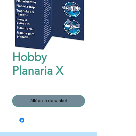
Hobby
Planaria X
Prijs
€ 0,00
Alléén in de winkel