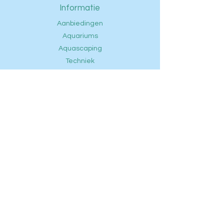
Informatie
Aanbiedingen
Aquariums
Aquascaping
Techniek
Voeding
Onderhoud
Vissen
Openingstijden
FAQ
Contact
Privacybeleid
Ontdek
Klantenservice
Telefoon: +
31(0) 6 14728155
E-mail:
info@zoetwateraquaristicvenlo.nl