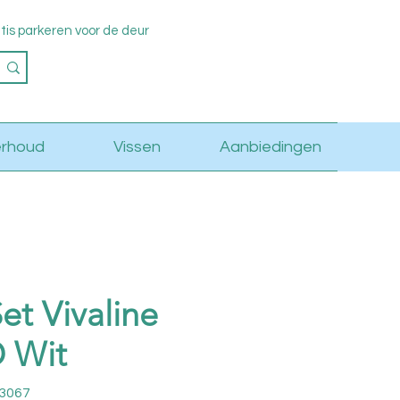
s parkeren voor de deur
Log in
rhoud
Vissen
Aanbiedingen
et Vivaline
 Wit
13067