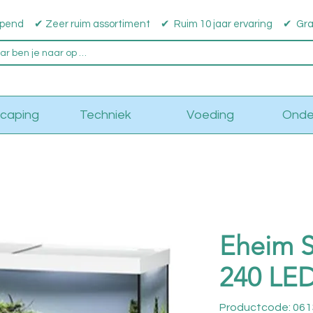
pend ✔ Zeer ruim assortiment ✔ Ruim 10 jaar ervaring ✔ Grati
caping
Techniek
Voeding
Onde
Eheim S
240 LED
Productcode: 06