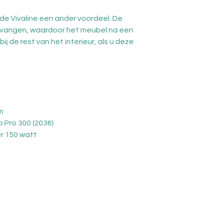
de Vivaline een ander voordeel. De
vervangen, waardoor het meubel na een
ij de rest van het interieur, als u deze
m
co Pro 300 (2036)
r 150 watt