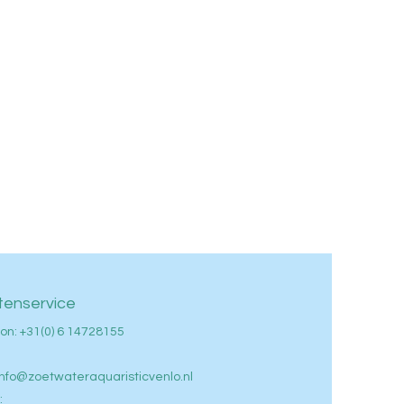
tenservice
on: +
31(0) 6 14728155
info@zoetwateraquaristicvenlo.nl
: