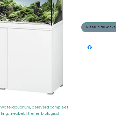
Norma
 € 729,95 
€ 699,
prijs
Alléén in de winke
etwateraquarium, geleverd compleet
ng, meubel, filter en biologisch