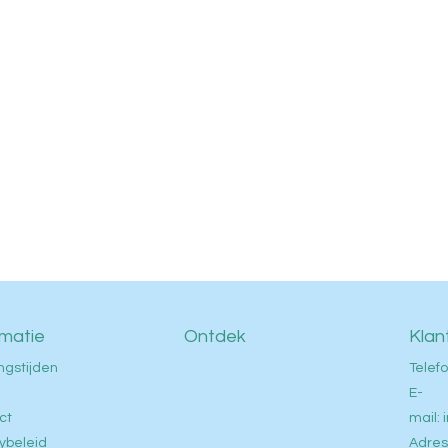
rmatie
Ontdek
Klan
ngstijden
Telefo
E-
ct
mail:
ybeleid
Adres