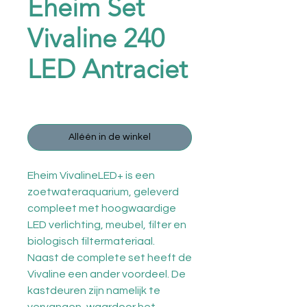
Eheim Set
Vivaline 240
LED Antraciet
Normale
Verkoopprijs
 € 729,95 
€ 699,95
prijs
Alléén in de winkel
Eheim VivalineLED+ is een
zoetwateraquarium, geleverd
compleet met hoogwaardige
LED verlichting, meubel, filter en
biologisch filtermateriaal.
Naast de complete set heeft de
Vivaline een ander voordeel. De
kastdeuren zijn namelijk te