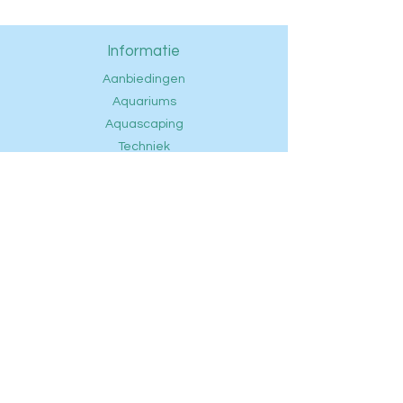
Informatie
Aanbiedingen
Aquariums
Aquascaping
Techniek
Voeding
Onderhoud
Vissen
Openingstijden
FAQ
Contact
Privacybeleid
Ontdek
Klantenservice