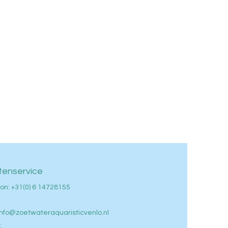
tenservice
on: +
31(0) 6 14728155
info@zoetwateraquaristicvenlo.nl
: