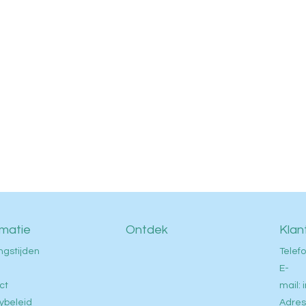
rmatie
Ontdek
Klan
ngstijden
Telefo
E-
ct
mail:
ybeleid
Adres