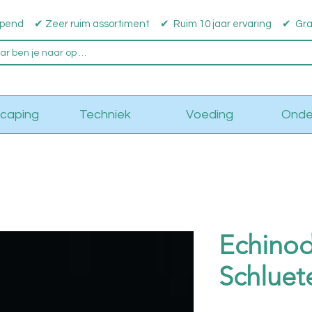
pend ✔ Zeer ruim assortiment ✔ Ruim 10 jaar ervaring ✔ Grati
caping
Techniek
Voeding
Onde
Echino
Schluet