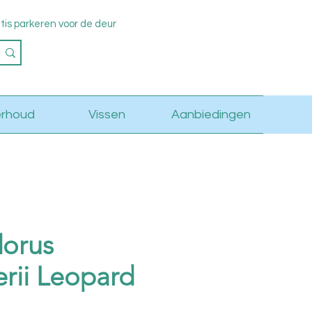
s parkeren voor de deur
Log in
rhoud
Vissen
Aanbiedingen
dorus
erii Leopard