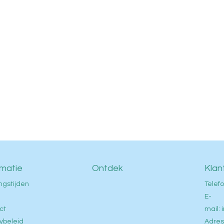
rmatie
Ontdek
Klan
ngstijden
Telefo
E-
ct
mail:
ybeleid
Adres