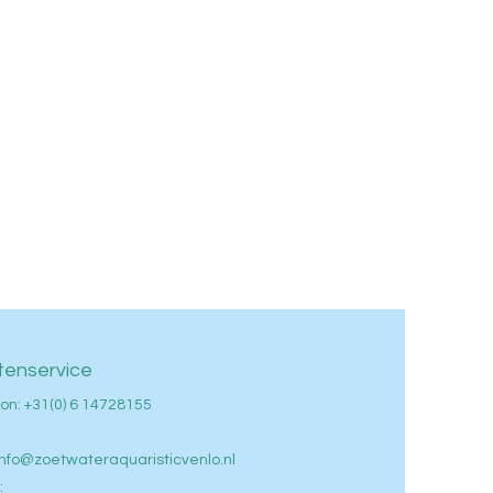
tenservice
on: +
31(0) 6 14728155
info@zoetwateraquaristicvenlo.nl
: