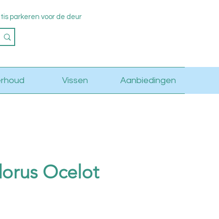
s parkeren voor de deur
Log in
rhoud
Vissen
Aanbiedingen
orus Ocelot