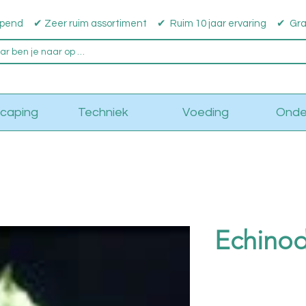
pend ✔ Zeer ruim assortiment ✔ Ruim 10 jaar ervaring ✔ Grati
caping
Techniek
Voeding
Onde
Echinod
Prijs
€ 4,95