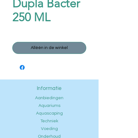
Dupla Bacter
250 ML
Prijs
€ 15,95
Alléén in de winkel
Informatie
Aanbiedingen
Aquariums
Aquascaping
Techniek
Voeding
Onderhoud