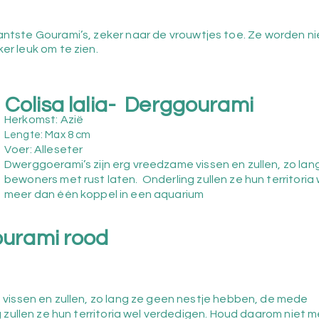
antste Gourami’s, zeker naar de vrouwtjes toe. Ze worden ni
er leuk om te zien.
Colisa lalia- Derggourami
Herkomst: Azië
Lengte: Max 8
cm
Voer: Alleseter
Dwerggoerami’s zijn erg vreedzame vissen en zullen, zo la
bewoners met rust laten. Onderling zullen ze hun territori
meer dan één koppel in een aquarium
ourami rood
vissen en zullen, zo lang ze geen nestje hebben, de mede
 zullen ze hun territoria wel verdedigen. Houd daarom niet m