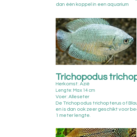
dan één koppel in een aquarium
Trichopodus tricho
Herkomst: Azië
Lengte: Max 14 cm
Voer: Alleseter
De Trichopodus trichopterus of Bla
en is dan ook zeer geschikt voor b
1 meter lengte.