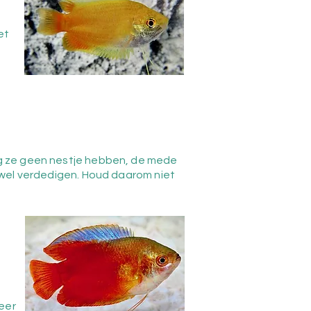
et
ng ze geen nestje hebben, de mede
a wel verdedigen. Houd daarom niet
eer