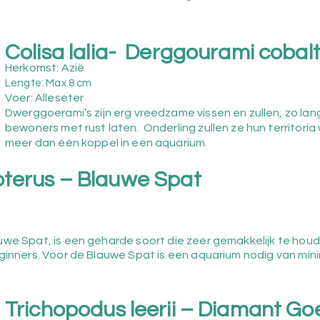
Colisa lalia- Derggourami cobal
Herkomst: Azië
Lengte: Max 8
cm
Voer: Alleseter
Dwerggoerami’s zijn erg vreedzame vissen en zullen, zo l
bewoners met rust laten. Onderling zullen ze hun territori
meer dan één koppel in een aquarium
pterus – Blauwe Spat
uwe Spat, is een geharde soort die zeer gemakkelijk te houd
eginners. Voor de Blauwe Spat is een aquarium nodig van min
Trichopodus leerii – Diamant Go