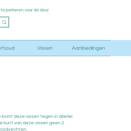
s parkeren voor de deur
Log in
rhoud
Vissen
Aanbiedingen
 komt deze vissen tegen in allerlei
Je kunt van deze vissen geen 2
 doodvechten.