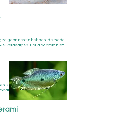
t
ang ze geen nestje hebben, de mede
a wel verdedigen. Houd daarom niet
en is
imaal
erami