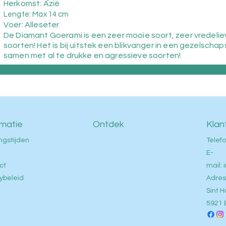
Herkomst: Azië
Lengte: Max 14 cm
Voer: Alleseter
De Diamant Goerami is een zeer mooie soort, zeer vredeli
soorten! Het is bij uitstek een blikvanger in een gezelscha
samen met al te drukke en agressieve soorten!
rmatie
Ontdek
Klan
ngstijden
Telefo
E-
ct
mail:
ybeleid
Adres
Sint H
5921 