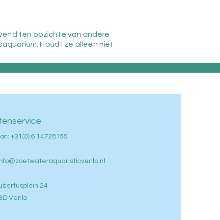
evend ten opzichte van andere
psaquarium. Houdt ze alleen niet
tenservice
on: +
31(0) 6 14728155
info@zoetwateraquaristicvenlo.nl
:
ubertusplein 24
BD Venlo