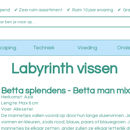
pend ✔ Zeer ruim assortiment ✔ Ruim 10 jaar ervaring ✔ Grati
caping
Techniek
Voeding
Onde
Labyrinth vissen
Betta splendens - Betta man mix
Herkomst: Azië
Lengte: Max
cm
6
Voer: Alleseter
De mannetjes vallen vooral op door hun lange sluiervinnen. Je
vormen en kleuren, zoals rood, blauw, paars of blauwgroen. 
mannetjes bij elkaar zetten, ander zullen ze elkaar letterlijk