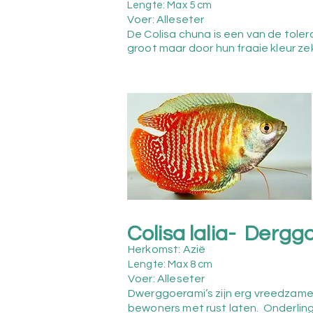
Lengte: Max 5 cm
Voer: Alleseter
De Colisa chuna is een van de toler
groot maar door hun fraaie kleur zek
Colisa lalia- Dergg
Herkomst: Azië
Lengte: Max 8
cm
Voer: Alleseter
Dwerggoerami’s zijn erg vreedzame 
bewoners met rust laten. Onderling